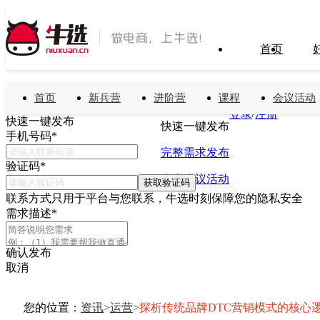
首页
首页
新兵营
进阶营
课程
会议活动
搜索
免费发布需求
/
登录
注册
快速一键发布
快速一键发布
手机号码
*
完整需求发布
验证码
*
发布会议活动
获取验证码
联系方式只用于平台与您联系，牛选时刻保障您的隐私安全
需求描述
*
确认发布
取消
您的位置：
资讯
>
运营
>
探析传统品牌DTC营销模式的核心