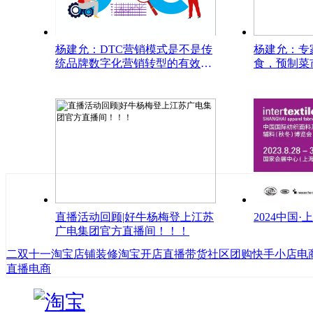
杨建允：DTC营销模式是不是传
杨建允：专
统品牌数字化营销转型的有效途
食，预制菜
径
口？
直播活动回顾|好牛杨梅登上江苏
2024中国
广电集团官方直播间！！！
二
双十一
淘宝店铺装修
淘宝开店
直播带货
社区团购
快手小店
电
直播电商