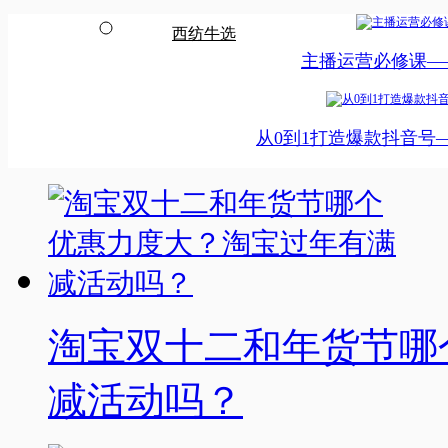
西纺牛选
主播运营必修课—
从0到1打造爆款抖音号
淘宝双十二和年货节哪
减活动吗？