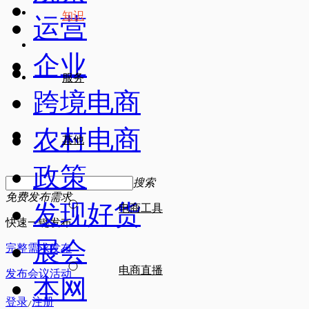
知识
运营
企业
服务
跨境电商
农村电商
其他
政策
搜索
免费发布需求
发现好货
电商工具
快速一键发布
展会
完整需求发布
电商直播
发布会议活动
本网
登录
注册
/