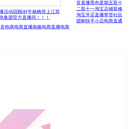
音直播
黑色星期五
双十
二
双十一
淘宝店铺装修
播活动回顾|好牛杨梅登上江苏
淘宝开店
直播带货
社区
电集团官方直播间！！！
团购
快手小店
电商直通
抖音电商
电商直播
南极电商
直播电商