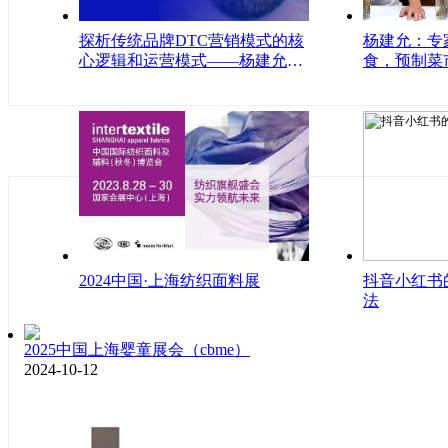
探析传统品牌DTC营销模式的核
杨建允：专
心逻辑和运营模式——杨建允观
食，预制菜
点
口？
2024中国·上海纺织面料展
抖音小红书
法
2025中国上海婴童展会（cbme）
2024-10-12