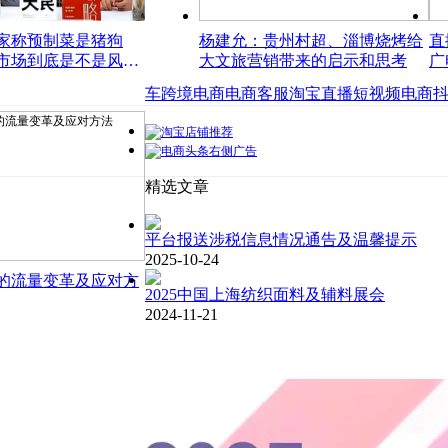
家称预制菜是猪狗
杨建允：贵州村超、淄博烧烤给
直
市场到底是不是风
大文旅营销带来的启示和思考
广
车
跨境电商
电商客服
淘宝直播
短视频电商
精选文章
平台报送涉税信息情况通告及温馨提示
2025-10-24
的流量变革及应对方
2025中国上海纺织面料及辅料展会
2024-11-21