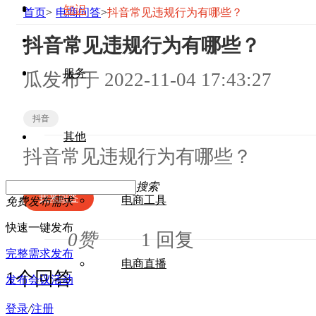
知识
首页
>
电商问答
>
抖音常见违规行为有哪些？
抖音常见违规行为有哪些？
服务
瓜
发布于
2022-11-04 17:43:27
抖音
其他
抖音常见违规行为有哪些？
搜索
我来回答
电商工具
免费发布需求
快速一键发布
0赞
1 回复
完整需求发布
电商直播
1个回答
发布会议活动
登录
/
注册