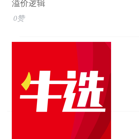
溢价逻辑
0赞