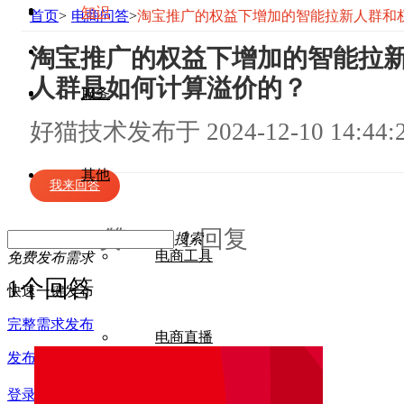
知识
首页
>
电商问答
>
淘宝推广的权益下增加的智能拉新人群和
淘宝推广的权益下增加的智能拉
人群是如何计算溢价的？
服务
好猫技术
发布于
2024-12-10 14:44:
其他
我来回答
0赞
1 回复
搜索
电商工具
免费发布需求
1个回答
快速一键发布
完整需求发布
电商直播
发布会议活动
登录
/
注册