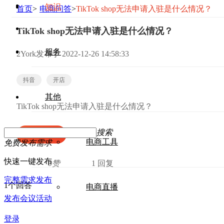
知识
首页
>
电商问答
>
TikTok shop无法申请入驻是什么情况？
TikTok shop无法申请入驻是什么情况？
服务
2York
发布于
2022-12-26 14:58:33
抖音
开店
其他
TikTok shop无法申请入驻是什么情况？
搜索
我来回答
电商工具
免费发布需求
快速一键发布
0赞
1 回复
完整需求发布
1个回答
电商直播
发布会议活动
登录
/
注册