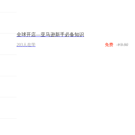
全球开店—亚马逊新手必备知识
203人在学
免费
￥9.90