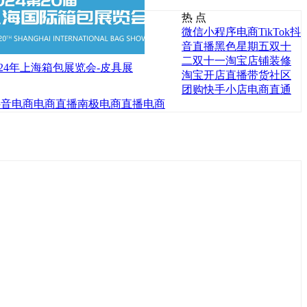
热 点
微信小程序电商
TikTok
抖
音直播
黑色星期五
双十
二
双十一
淘宝店铺装修
024年上海箱包展览会-皮具展
淘宝开店
直播带货
社区
团购
快手小店
电商直通
抖音电商
电商直播
南极电商
直播电商