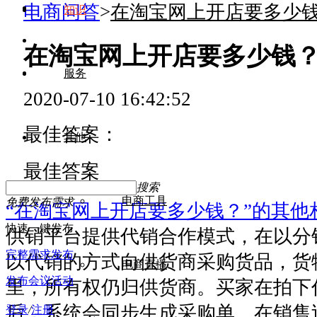
电商问答
>
在淘宝网上开店要多少
知识
在淘宝网上开店要多少钱
服务
2020-07-10 16:42:52
最佳答案：
其他
最佳答案
搜索
电商工具
免费发布需求
“在淘宝网上开店要多少钱？”的其他
快速一键发布
供销平台提供代销合作模式，在以分
完整需求发布
以代销的方式向供货商采购货品，货
电商直播
发布会议活动
里，所有权仍归供货商。买家在拍下
后，系统会同步生成采购单。在销售
登录
/
注册