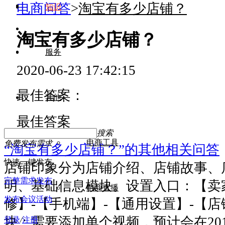
电商问答
>
淘宝有多少店铺？
知识
淘宝有多少店铺？
服务
2020-06-23 17:42:15
最佳答案：
其他
最佳答案
搜索
电商工具
免费发布需求
“淘宝有多少店铺？”的其他相关问答
快速一键发布
店铺印象分为店铺介绍、店铺故事、
完整需求发布
明、基础信息模块。设置入口：【卖
电商直播
发布会议活动
修】-【手机端】-【通用设置】-【
块：需要添加单个视频，预计会在20
登录
/
注册