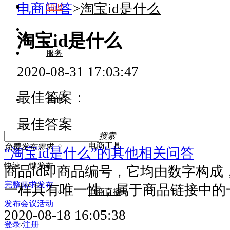
电商问答
>
淘宝id是什么
知识
淘宝id是什么
服务
2020-08-31 17:03:47
最佳答案：
其他
最佳答案
搜索
电商工具
免费发布需求
“淘宝id是什么”的其他相关问答
快速一键发布
商品id即商品编号，它均由数字构成
完整需求发布
一样具有唯一性，属于商品链接中的
电商直播
发布会议活动
2020-08-18 16:05:38
登录
/
注册