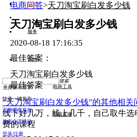
电商问答
>
天刀淘宝刷白发多少钱
知识
天刀淘宝刷白发多少钱
服务
2020-08-18 17:16:35
最佳答案：
其他
天刀淘宝刷白发多少钱
搜索
最佳答案
电商工具
免费发布需求
快速一键发布
“天刀淘宝刷白发多少钱”的其他相关
完整需求发布
线下好几万，线上几千，自己取牛选
电商直播
发布会议活动
费的课程
登录
/
注册