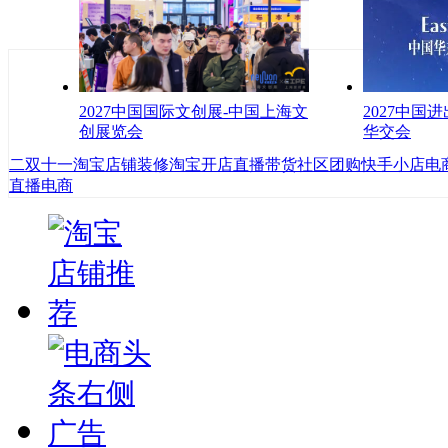
2027中国国际文创展-中国上海文
2027中国
创展览会
华交会
二
双十一
淘宝店铺装修
淘宝开店
直播带货
社区团购
快手小店
电
直播电商