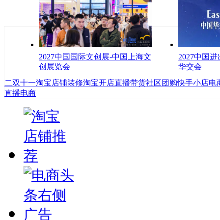
2027中国国际文创展-中国上海文
2027中国
创展览会
华交会
二
双十一
淘宝店铺装修
淘宝开店
直播带货
社区团购
快手小店
电
直播电商