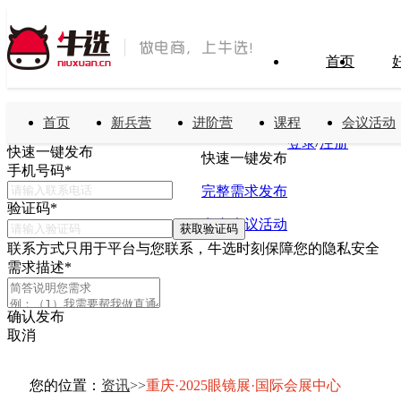
首页
首页
新兵营
进阶营
课程
会议活动
搜索
免费发布需求
/
登录
注册
快速一键发布
快速一键发布
手机号码
*
完整需求发布
验证码
*
发布会议活动
获取验证码
联系方式只用于平台与您联系，牛选时刻保障您的隐私安全
需求描述
*
确认发布
取消
您的位置：
资讯
>
>
重庆·2025眼镜展·国际会展中心