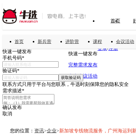
首页
首页
新兵营
进阶营
课程
会议活动
搜索
免费发布需求
/
登录
注册
快速一键发布
快速一键发布
手机号码
*
完整需求发布
验证码
*
发布会议活动
获取验证码
联系方式只用于平台与您联系，牛选时刻保障您的隐私安全
需求描述
*
确认发布
取消
您的位置：
资讯
>
企业
>
新加坡专线物流服务，广州海运到