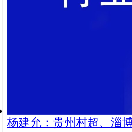
杨建允：贵州村超、淄