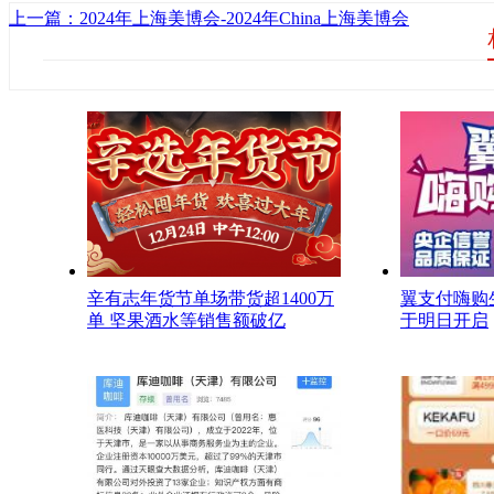
上一篇：2024年上海美博会-2024年China上海美博会
辛有志年货节单场带货超1400万
翼支付嗨购
单 坚果酒水等销售额破亿
于明日开启