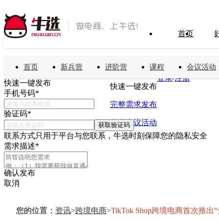
首页
首页
新兵营
进阶营
课程
会议活动
搜索
免费发布需求
/
登录
注册
快速一键发布
快速一键发布
手机号码
*
完整需求发布
验证码
*
发布会议活动
获取验证码
联系方式只用于平台与您联系，牛选时刻保障您的隐私安全
需求描述
*
确认发布
取消
您的位置：
资讯
>
跨境电商
>
TikTok Shop跨境电商首次