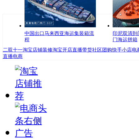
中国出口马来西亚海运集装箱流
印尼双清到
程
门海运拼箱
二
双十一
淘宝店铺装修
淘宝开店
直播带货
社区团购
快手小店
电
直播电商