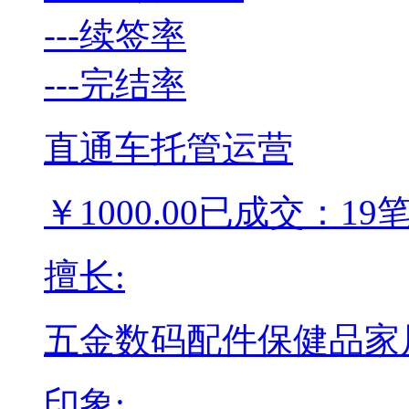
---
续签率
---
完结率
直通车托管运营
￥
1000.00
已成交：19
擅长:
五金
数码配件
保健品
家
印象: