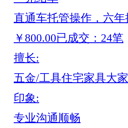
直通车托管操作，六年
￥
800.00
已成交：24笔
擅长:
五金/工具
住宅家具
大
印象:
专业
沟通顺畅