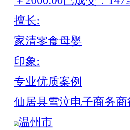
￥
2000.00
已成交：147
擅长:
家清
零食
母婴
印象:
专业
优质案例
仙居县雪泣电子商务商
温州市