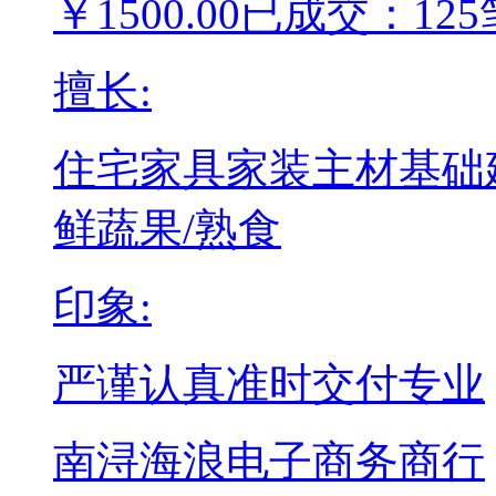
￥
1500.00
已成交：125
擅长:
住宅家具
家装主材
基础
鲜蔬果/熟食
印象:
严谨认真
准时交付
专业
南浔海浪电子商务商行